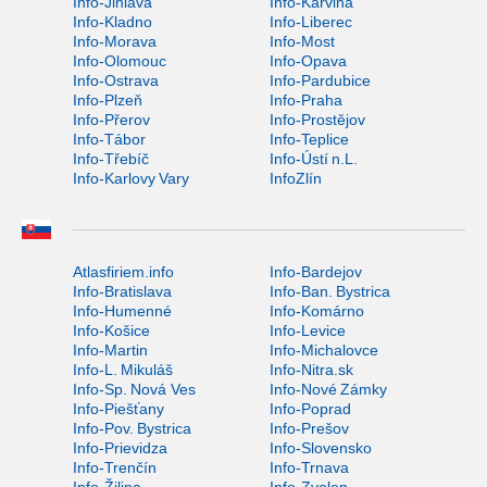
Info-Jihlava
Info-Karviná
Info-Kladno
Info-Liberec
Info-Morava
Info-Most
Info-Olomouc
Info-Opava
Info-Ostrava
Info-Pardubice
Info-Plzeň
Info-Praha
Info-Přerov
Info-Prostějov
Info-Tábor
Info-Teplice
Info-Třebíč
Info-Ústí n.L.
Info-Karlovy Vary
InfoZlín
Atlasfiriem.info
Info-Bardejov
Info-Bratislava
Info-Ban. Bystrica
Info-Humenné
Info-Komárno
Info-Košice
Info-Levice
Info-Martin
Info-Michalovce
Info-L. Mikuláš
Info-Nitra.sk
Info-Sp. Nová Ves
Info-Nové Zámky
Info-Piešťany
Info-Poprad
Info-Pov. Bystrica
Info-Prešov
Info-Prievidza
Info-Slovensko
Info-Trenčín
Info-Trnava