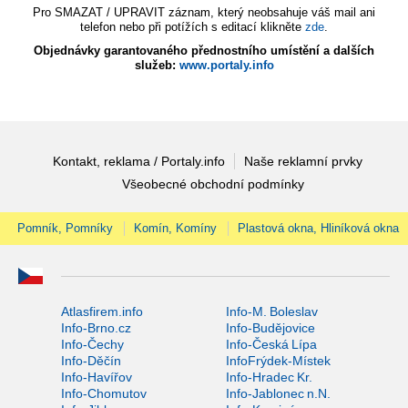
Pro SMAZAT / UPRAVIT záznam, který neobsahuje váš mail ani
telefon nebo při potížích s editací klikněte
zde
.
Objednávky garantovaného přednostního umístění a dalších
služeb:
www.portaly.info
Kontakt, reklama / Portaly.info
Naše reklamní prvky
Všeobecné obchodní podmínky
Pomník, Pomníky
Komín, Komíny
Plastová okna, Hliníková okna
Atlasfirem.info
Info-M. Boleslav
Info-Brno.cz
Info-Budějovice
Info-Čechy
Info-Česká Lípa
Info-Děčín
InfoFrýdek-Místek
Info-Havířov
Info-Hradec Kr.
Info-Chomutov
Info-Jablonec n.N.