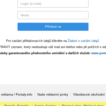
Pro zaslání přihlašovacích údajů klikněte na
Žádost o zaslání údajů.
AVIT záznam, který neobsahuje váš mail ani telefon nebo při potížích s edi
ávky garantovaného přednostního umístění a dalších služeb:
www.porta
 reklama / Portaly.info
Naše reklamní prvky
Všeobecné obchodní
Pomník, Pomníky
Komín, Komíny
Plastová okna, Hliníková okna