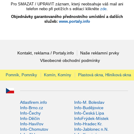
Pro SMAZAT / UPRAVIT záznam, který neobsahuje váš mail ani
telefon nebo při potížích s editací klikněte
zde
.
Objednávky garantovaného přednostního umístění a dalších
služeb:
www.portaly.info
Kontakt, reklama / Portaly.info
Naše reklamní prvky
Všeobecné obchodní podmínky
Pomník, Pomníky
Komín, Komíny
Plastová okna, Hliníková okna
Atlasfirem.info
Info-M. Boleslav
Info-Brno.cz
Info-Budějovice
Info-Čechy
Info-Česká Lípa
Info-Děčín
InfoFrýdek-Místek
Info-Havířov
Info-Hradec Kr.
Info-Chomutov
Info-Jablonec n.N.