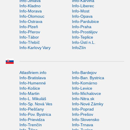
Info-Jihlava
Info-Karviná
Info-Kladno
Info-Liberec
Info-Morava
Info-Most
Info-Olomouc
Info-Opava
Info-Ostrava
Info-Pardubice
Info-Plzeň
Info-Praha
Info-Přerov
Info-Prostějov
Info-Tábor
Info-Teplice
Info-Třebíč
Info-Ústí n.L.
Info-Karlovy Vary
InfoZlín
Atlasfiriem.info
Info-Bardejov
Info-Bratislava
Info-Ban. Bystrica
Info-Humenné
Info-Komárno
Info-Košice
Info-Levice
Info-Martin
Info-Michalovce
Info-L. Mikuláš
Info-Nitra.sk
Info-Sp. Nová Ves
Info-Nové Zámky
Info-Piešťany
Info-Poprad
Info-Pov. Bystrica
Info-Prešov
Info-Prievidza
Info-Slovensko
Info-Trenčín
Info-Trnava