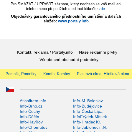
Pro SMAZAT / UPRAVIT záznam, který neobsahuje váš mail ani
telefon nebo při potížích s editací klikněte
zde
.
Objednávky garantovaného přednostního umístění a dalších
služeb:
www.portaly.info
Kontakt, reklama / Portaly.info
Naše reklamní prvky
Všeobecné obchodní podmínky
Pomník, Pomníky
Komín, Komíny
Plastová okna, Hliníková okna
Atlasfirem.info
Info-M. Boleslav
Info-Brno.cz
Info-Budějovice
Info-Čechy
Info-Česká Lípa
Info-Děčín
InfoFrýdek-Místek
Info-Havířov
Info-Hradec Kr.
Info-Chomutov
Info-Jablonec n.N.