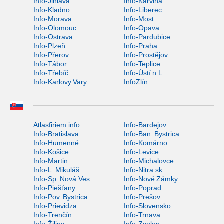
Info-Jihlava
Info-Karviná
Info-Kladno
Info-Liberec
Info-Morava
Info-Most
Info-Olomouc
Info-Opava
Info-Ostrava
Info-Pardubice
Info-Plzeň
Info-Praha
Info-Přerov
Info-Prostějov
Info-Tábor
Info-Teplice
Info-Třebíč
Info-Ústí n.L.
Info-Karlovy Vary
InfoZlín
Atlasfiriem.info
Info-Bardejov
Info-Bratislava
Info-Ban. Bystrica
Info-Humenné
Info-Komárno
Info-Košice
Info-Levice
Info-Martin
Info-Michalovce
Info-L. Mikuláš
Info-Nitra.sk
Info-Sp. Nová Ves
Info-Nové Zámky
Info-Piešťany
Info-Poprad
Info-Pov. Bystrica
Info-Prešov
Info-Prievidza
Info-Slovensko
Info-Trenčín
Info-Trnava