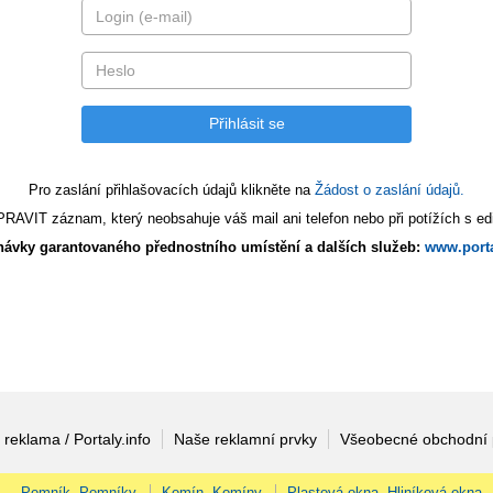
Pro zaslání přihlašovacích údajů klikněte na
Žádost o zaslání údajů.
AVIT záznam, který neobsahuje váš mail ani telefon nebo při potížích s edi
ávky garantovaného přednostního umístění a dalších služeb:
www.porta
 reklama / Portaly.info
Naše reklamní prvky
Všeobecné obchodní
Pomník, Pomníky
Komín, Komíny
Plastová okna, Hliníková okna