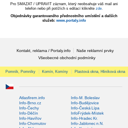
Pro SMAZAT / UPRAVIT záznam, který neobsahuje váš mail ani
telefon nebo při potížích s editací klikněte
zde
.
Objednávky garantovaného přednostního umístění a dalších
služeb:
www.portaly.info
Kontakt, reklama / Portaly.info
Naše reklamní prvky
Všeobecné obchodní podmínky
Pomník, Pomníky
Komín, Komíny
Plastová okna, Hliníková okna
Atlasfirem.info
Info-M. Boleslav
Info-Brno.cz
Info-Budějovice
Info-Čechy
Info-Česká Lípa
Info-Děčín
InfoFrýdek-Místek
Info-Havířov
Info-Hradec Kr.
Info-Chomutov
Info-Jablonec n.N.