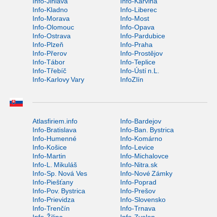
Info-Jihlava
Info-Karviná
Info-Kladno
Info-Liberec
Info-Morava
Info-Most
Info-Olomouc
Info-Opava
Info-Ostrava
Info-Pardubice
Info-Plzeň
Info-Praha
Info-Přerov
Info-Prostějov
Info-Tábor
Info-Teplice
Info-Třebíč
Info-Ústí n.L.
Info-Karlovy Vary
InfoZlín
Atlasfiriem.info
Info-Bardejov
Info-Bratislava
Info-Ban. Bystrica
Info-Humenné
Info-Komárno
Info-Košice
Info-Levice
Info-Martin
Info-Michalovce
Info-L. Mikuláš
Info-Nitra.sk
Info-Sp. Nová Ves
Info-Nové Zámky
Info-Piešťany
Info-Poprad
Info-Pov. Bystrica
Info-Prešov
Info-Prievidza
Info-Slovensko
Info-Trenčín
Info-Trnava