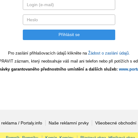
Pro zaslání přihlašovacích údajů klikněte na
Žádost o zaslání údajů.
AVIT záznam, který neobsahuje váš mail ani telefon nebo při potížích s edi
ávky garantovaného přednostního umístění a dalších služeb:
www.porta
 reklama / Portaly.info
Naše reklamní prvky
Všeobecné obchodní
Pomník, Pomníky
Komín, Komíny
Plastová okna, Hliníková okna