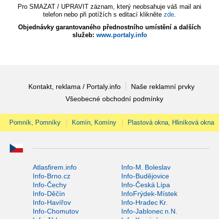
Pro SMAZAT / UPRAVIT záznam, který neobsahuje váš mail ani
telefon nebo při potížích s editací klikněte
zde
.
Objednávky garantovaného přednostního umístění a dalších
služeb:
www.portaly.info
Kontakt, reklama / Portaly.info
Naše reklamní prvky
Všeobecné obchodní podmínky
Pomník, Pomníky
Komín, Komíny
Plastová okna, Hliníková okna
Atlasfirem.info
Info-M. Boleslav
Info-Brno.cz
Info-Budějovice
Info-Čechy
Info-Česká Lípa
Info-Děčín
InfoFrýdek-Místek
Info-Havířov
Info-Hradec Kr.
Info-Chomutov
Info-Jablonec n.N.