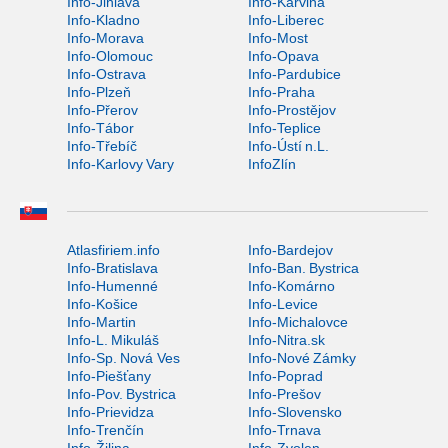
Info-Jihlava
Info-Karviná
Info-Kladno
Info-Liberec
Info-Morava
Info-Most
Info-Olomouc
Info-Opava
Info-Ostrava
Info-Pardubice
Info-Plzeň
Info-Praha
Info-Přerov
Info-Prostějov
Info-Tábor
Info-Teplice
Info-Třebíč
Info-Ústí n.L.
Info-Karlovy Vary
InfoZlín
Atlasfiriem.info
Info-Bardejov
Info-Bratislava
Info-Ban. Bystrica
Info-Humenné
Info-Komárno
Info-Košice
Info-Levice
Info-Martin
Info-Michalovce
Info-L. Mikuláš
Info-Nitra.sk
Info-Sp. Nová Ves
Info-Nové Zámky
Info-Piešťany
Info-Poprad
Info-Pov. Bystrica
Info-Prešov
Info-Prievidza
Info-Slovensko
Info-Trenčín
Info-Trnava