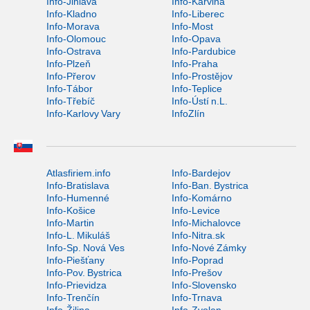
Info-Jihlava
Info-Karviná
Info-Kladno
Info-Liberec
Info-Morava
Info-Most
Info-Olomouc
Info-Opava
Info-Ostrava
Info-Pardubice
Info-Plzeň
Info-Praha
Info-Přerov
Info-Prostějov
Info-Tábor
Info-Teplice
Info-Třebíč
Info-Ústí n.L.
Info-Karlovy Vary
InfoZlín
Atlasfiriem.info
Info-Bardejov
Info-Bratislava
Info-Ban. Bystrica
Info-Humenné
Info-Komárno
Info-Košice
Info-Levice
Info-Martin
Info-Michalovce
Info-L. Mikuláš
Info-Nitra.sk
Info-Sp. Nová Ves
Info-Nové Zámky
Info-Piešťany
Info-Poprad
Info-Pov. Bystrica
Info-Prešov
Info-Prievidza
Info-Slovensko
Info-Trenčín
Info-Trnava