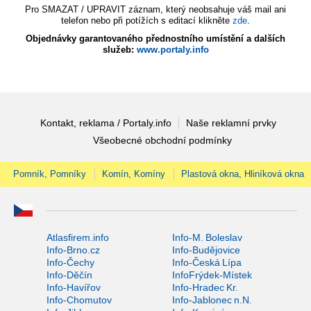
Pro SMAZAT / UPRAVIT záznam, který neobsahuje váš mail ani
telefon nebo při potížích s editací klikněte
zde
.
Objednávky garantovaného přednostního umístění a dalších
služeb:
www.portaly.info
Kontakt, reklama / Portaly.info
Naše reklamní prvky
Všeobecné obchodní podmínky
Pomník, Pomníky
Komín, Komíny
Plastová okna, Hliníková okna
Atlasfirem.info
Info-M. Boleslav
Info-Brno.cz
Info-Budějovice
Info-Čechy
Info-Česká Lípa
Info-Děčín
InfoFrýdek-Místek
Info-Havířov
Info-Hradec Kr.
Info-Chomutov
Info-Jablonec n.N.