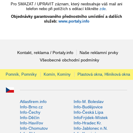
Pro SMAZAT / UPRAVIT záznam, který neobsahuje váš mail ani
telefon nebo při potížích s editací klikněte
zde
.
Objednávky garantovaného přednostního umístění a dalších
služeb:
www.portaly.info
Kontakt, reklama / Portaly.info
Naše reklamní prvky
Všeobecné obchodní podmínky
Pomník, Pomníky
Komín, Komíny
Plastová okna, Hliníková okna
Atlasfirem.info
Info-M. Boleslav
Info-Brno.cz
Info-Budějovice
Info-Čechy
Info-Česká Lípa
Info-Děčín
InfoFrýdek-Místek
Info-Havířov
Info-Hradec Kr.
Info-Chomutov
Info-Jablonec n.N.