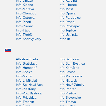
Info-Jihlava
Info-Karviná
Info-Kladno
Info-Liberec
Info-Morava
Info-Most
Info-Olomouc
Info-Opava
Info-Ostrava
Info-Pardubice
Info-Plzeň
Info-Praha
Info-Přerov
Info-Prostějov
Info-Tábor
Info-Teplice
Info-Třebíč
Info-Ústí n.L.
Info-Karlovy Vary
InfoZlín
Atlasfiriem.info
Info-Bardejov
Info-Bratislava
Info-Ban. Bystrica
Info-Humenné
Info-Komárno
Info-Košice
Info-Levice
Info-Martin
Info-Michalovce
Info-L. Mikuláš
Info-Nitra.sk
Info-Sp. Nová Ves
Info-Nové Zámky
Info-Piešťany
Info-Poprad
Info-Pov. Bystrica
Info-Prešov
Info-Prievidza
Info-Slovensko
Info-Trenčín
Info-Trnava