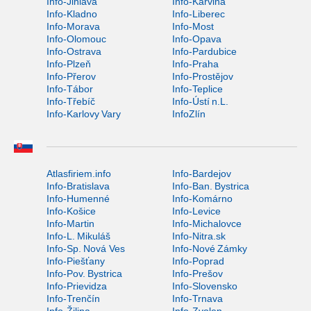
Info-Jihlava
Info-Karviná
Info-Kladno
Info-Liberec
Info-Morava
Info-Most
Info-Olomouc
Info-Opava
Info-Ostrava
Info-Pardubice
Info-Plzeň
Info-Praha
Info-Přerov
Info-Prostějov
Info-Tábor
Info-Teplice
Info-Třebíč
Info-Ústí n.L.
Info-Karlovy Vary
InfoZlín
Atlasfiriem.info
Info-Bardejov
Info-Bratislava
Info-Ban. Bystrica
Info-Humenné
Info-Komárno
Info-Košice
Info-Levice
Info-Martin
Info-Michalovce
Info-L. Mikuláš
Info-Nitra.sk
Info-Sp. Nová Ves
Info-Nové Zámky
Info-Piešťany
Info-Poprad
Info-Pov. Bystrica
Info-Prešov
Info-Prievidza
Info-Slovensko
Info-Trenčín
Info-Trnava