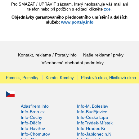
Pro SMAZAT / UPRAVIT záznam, který neobsahuje váš mail ani
telefon nebo při potížích s editací klikněte
zde
.
Objednávky garantovaného přednostního umístění a dalších
služeb:
www.portaly.info
Kontakt, reklama / Portaly.info
Naše reklamní prvky
Všeobecné obchodní podmínky
Pomník, Pomníky
Komín, Komíny
Plastová okna, Hliníková okna
Atlasfirem.info
Info-M. Boleslav
Info-Brno.cz
Info-Budějovice
Info-Čechy
Info-Česká Lípa
Info-Děčín
InfoFrýdek-Místek
Info-Havířov
Info-Hradec Kr.
Info-Chomutov
Info-Jablonec n.N.