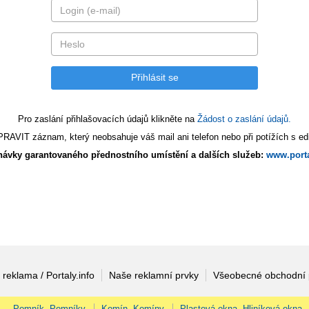
Pro zaslání přihlašovacích údajů klikněte na
Žádost o zaslání údajů.
AVIT záznam, který neobsahuje váš mail ani telefon nebo při potížích s edi
ávky garantovaného přednostního umístění a dalších služeb:
www.porta
 reklama / Portaly.info
Naše reklamní prvky
Všeobecné obchodní
Pomník, Pomníky
Komín, Komíny
Plastová okna, Hliníková okna