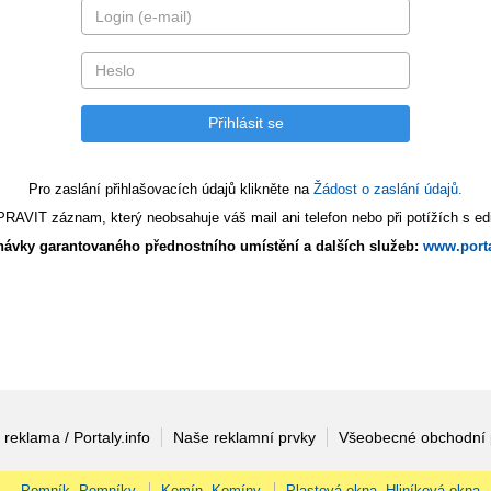
Pro zaslání přihlašovacích údajů klikněte na
Žádost o zaslání údajů.
AVIT záznam, který neobsahuje váš mail ani telefon nebo při potížích s edi
ávky garantovaného přednostního umístění a dalších služeb:
www.porta
 reklama / Portaly.info
Naše reklamní prvky
Všeobecné obchodní
Pomník, Pomníky
Komín, Komíny
Plastová okna, Hliníková okna