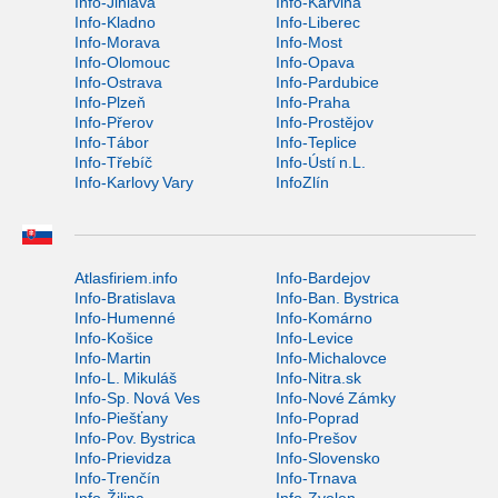
Info-Jihlava
Info-Karviná
Info-Kladno
Info-Liberec
Info-Morava
Info-Most
Info-Olomouc
Info-Opava
Info-Ostrava
Info-Pardubice
Info-Plzeň
Info-Praha
Info-Přerov
Info-Prostějov
Info-Tábor
Info-Teplice
Info-Třebíč
Info-Ústí n.L.
Info-Karlovy Vary
InfoZlín
Atlasfiriem.info
Info-Bardejov
Info-Bratislava
Info-Ban. Bystrica
Info-Humenné
Info-Komárno
Info-Košice
Info-Levice
Info-Martin
Info-Michalovce
Info-L. Mikuláš
Info-Nitra.sk
Info-Sp. Nová Ves
Info-Nové Zámky
Info-Piešťany
Info-Poprad
Info-Pov. Bystrica
Info-Prešov
Info-Prievidza
Info-Slovensko
Info-Trenčín
Info-Trnava