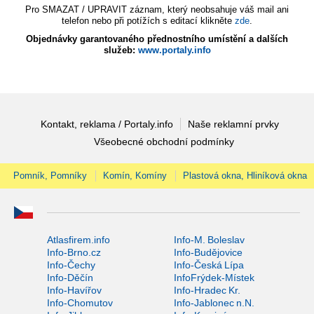
Pro SMAZAT / UPRAVIT záznam, který neobsahuje váš mail ani
telefon nebo při potížích s editací klikněte
zde
.
Objednávky garantovaného přednostního umístění a dalších
služeb:
www.portaly.info
Kontakt, reklama / Portaly.info
Naše reklamní prvky
Všeobecné obchodní podmínky
Pomník, Pomníky
Komín, Komíny
Plastová okna, Hliníková okna
Atlasfirem.info
Info-M. Boleslav
Info-Brno.cz
Info-Budějovice
Info-Čechy
Info-Česká Lípa
Info-Děčín
InfoFrýdek-Místek
Info-Havířov
Info-Hradec Kr.
Info-Chomutov
Info-Jablonec n.N.