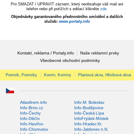
Pro SMAZAT / UPRAVIT záznam, který neobsahuje váš mail ani
telefon nebo při potížích s editací klikněte
zde
.
Objednávky garantovaného přednostního umístění a dalších
služeb:
www.portaly.info
Kontakt, reklama / Portaly.info
Naše reklamní prvky
Všeobecné obchodní podmínky
Pomník, Pomníky
Komín, Komíny
Plastová okna, Hliníková okna
Atlasfirem.info
Info-M. Boleslav
Info-Brno.cz
Info-Budějovice
Info-Čechy
Info-Česká Lípa
Info-Děčín
InfoFrýdek-Místek
Info-Havířov
Info-Hradec Kr.
Info-Chomutov
Info-Jablonec n.N.