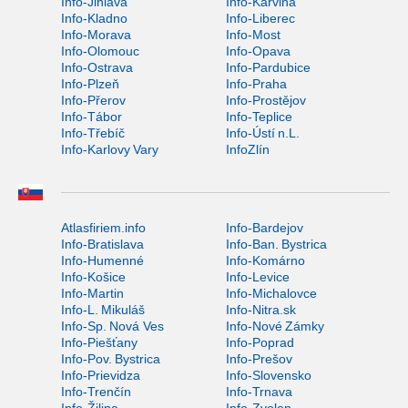
Info-Jihlava
Info-Karviná
Info-Kladno
Info-Liberec
Info-Morava
Info-Most
Info-Olomouc
Info-Opava
Info-Ostrava
Info-Pardubice
Info-Plzeň
Info-Praha
Info-Přerov
Info-Prostějov
Info-Tábor
Info-Teplice
Info-Třebíč
Info-Ústí n.L.
Info-Karlovy Vary
InfoZlín
Atlasfiriem.info
Info-Bardejov
Info-Bratislava
Info-Ban. Bystrica
Info-Humenné
Info-Komárno
Info-Košice
Info-Levice
Info-Martin
Info-Michalovce
Info-L. Mikuláš
Info-Nitra.sk
Info-Sp. Nová Ves
Info-Nové Zámky
Info-Piešťany
Info-Poprad
Info-Pov. Bystrica
Info-Prešov
Info-Prievidza
Info-Slovensko
Info-Trenčín
Info-Trnava