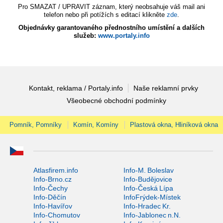
Pro SMAZAT / UPRAVIT záznam, který neobsahuje váš mail ani
telefon nebo při potížích s editací klikněte
zde
.
Objednávky garantovaného přednostního umístění a dalších
služeb:
www.portaly.info
Kontakt, reklama / Portaly.info
Naše reklamní prvky
Všeobecné obchodní podmínky
Pomník, Pomníky
Komín, Komíny
Plastová okna, Hliníková okna
Atlasfirem.info
Info-M. Boleslav
Info-Brno.cz
Info-Budějovice
Info-Čechy
Info-Česká Lípa
Info-Děčín
InfoFrýdek-Místek
Info-Havířov
Info-Hradec Kr.
Info-Chomutov
Info-Jablonec n.N.