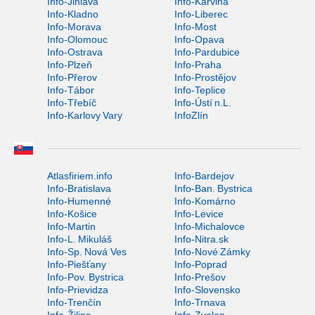
Info-Jihlava
Info-Karviná
Info-Kladno
Info-Liberec
Info-Morava
Info-Most
Info-Olomouc
Info-Opava
Info-Ostrava
Info-Pardubice
Info-Plzeň
Info-Praha
Info-Přerov
Info-Prostějov
Info-Tábor
Info-Teplice
Info-Třebíč
Info-Ústí n.L.
Info-Karlovy Vary
InfoZlín
Atlasfiriem.info
Info-Bardejov
Info-Bratislava
Info-Ban. Bystrica
Info-Humenné
Info-Komárno
Info-Košice
Info-Levice
Info-Martin
Info-Michalovce
Info-L. Mikuláš
Info-Nitra.sk
Info-Sp. Nová Ves
Info-Nové Zámky
Info-Piešťany
Info-Poprad
Info-Pov. Bystrica
Info-Prešov
Info-Prievidza
Info-Slovensko
Info-Trenčín
Info-Trnava