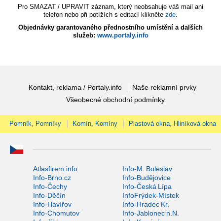
Pro SMAZAT / UPRAVIT záznam, který neobsahuje váš mail ani
telefon nebo při potížích s editací klikněte
zde
.
Objednávky garantovaného přednostního umístění a dalších
služeb:
www.portaly.info
Kontakt, reklama / Portaly.info
Naše reklamní prvky
Všeobecné obchodní podmínky
Pomník, Pomníky
Komín, Komíny
Plastová okna, Hliníková okna
Atlasfirem.info
Info-M. Boleslav
Info-Brno.cz
Info-Budějovice
Info-Čechy
Info-Česká Lípa
Info-Děčín
InfoFrýdek-Místek
Info-Havířov
Info-Hradec Kr.
Info-Chomutov
Info-Jablonec n.N.