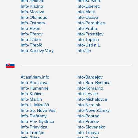
Info-Jihlava
Info-Karviná
Info-Kladno
Info-Liberec
Info-Morava
Info-Most
Info-Olomouc
Info-Opava
Info-Ostrava
Info-Pardubice
Info-Plzeň
Info-Praha
Info-Přerov
Info-Prostějov
Info-Tábor
Info-Teplice
Info-Třebíč
Info-Ústí n.L.
Info-Karlovy Vary
InfoZlín
Atlasfiriem.info
Info-Bardejov
Info-Bratislava
Info-Ban. Bystrica
Info-Humenné
Info-Komárno
Info-Košice
Info-Levice
Info-Martin
Info-Michalovce
Info-L. Mikuláš
Info-Nitra.sk
Info-Sp. Nová Ves
Info-Nové Zámky
Info-Piešťany
Info-Poprad
Info-Pov. Bystrica
Info-Prešov
Info-Prievidza
Info-Slovensko
Info-Trenčín
Info-Trnava