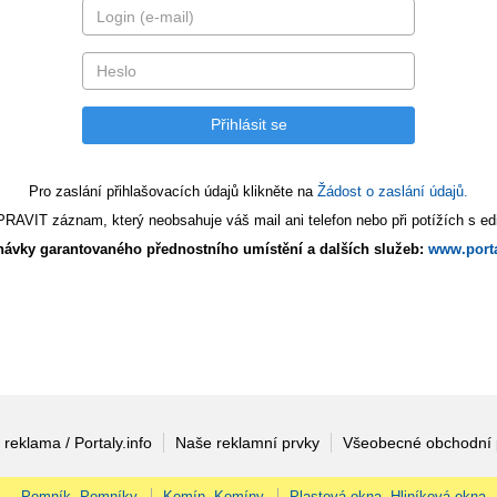
Pro zaslání přihlašovacích údajů klikněte na
Žádost o zaslání údajů.
AVIT záznam, který neobsahuje váš mail ani telefon nebo při potížích s edi
ávky garantovaného přednostního umístění a dalších služeb:
www.porta
 reklama / Portaly.info
Naše reklamní prvky
Všeobecné obchodní
Pomník, Pomníky
Komín, Komíny
Plastová okna, Hliníková okna