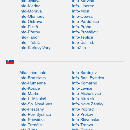
Info-Jihlava
Info-Karviná
Info-Kladno
Info-Liberec
Info-Morava
Info-Most
Info-Olomouc
Info-Opava
Info-Ostrava
Info-Pardubice
Info-Plzeň
Info-Praha
Info-Přerov
Info-Prostějov
Info-Tábor
Info-Teplice
Info-Třebíč
Info-Ústí n.L.
Info-Karlovy Vary
InfoZlín
Atlasfiriem.info
Info-Bardejov
Info-Bratislava
Info-Ban. Bystrica
Info-Humenné
Info-Komárno
Info-Košice
Info-Levice
Info-Martin
Info-Michalovce
Info-L. Mikuláš
Info-Nitra.sk
Info-Sp. Nová Ves
Info-Nové Zámky
Info-Piešťany
Info-Poprad
Info-Pov. Bystrica
Info-Prešov
Info-Prievidza
Info-Slovensko
Info-Trenčín
Info-Trnava