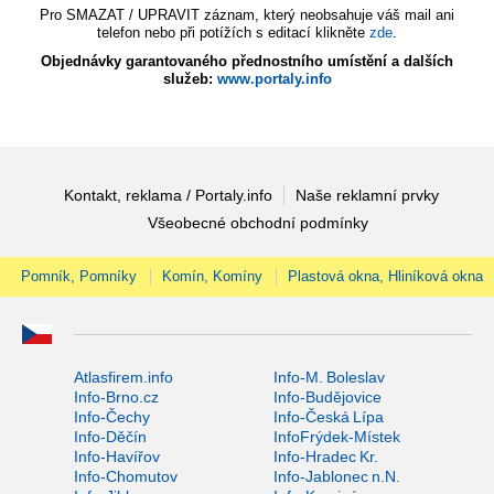
Pro SMAZAT / UPRAVIT záznam, který neobsahuje váš mail ani
telefon nebo při potížích s editací klikněte
zde
.
Objednávky garantovaného přednostního umístění a dalších
služeb:
www.portaly.info
Kontakt, reklama / Portaly.info
Naše reklamní prvky
Všeobecné obchodní podmínky
Pomník, Pomníky
Komín, Komíny
Plastová okna, Hliníková okna
Atlasfirem.info
Info-M. Boleslav
Info-Brno.cz
Info-Budějovice
Info-Čechy
Info-Česká Lípa
Info-Děčín
InfoFrýdek-Místek
Info-Havířov
Info-Hradec Kr.
Info-Chomutov
Info-Jablonec n.N.