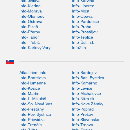
Info-Jihlava
Info-Karviná
Info-Kladno
Info-Liberec
Info-Morava
Info-Most
Info-Olomouc
Info-Opava
Info-Ostrava
Info-Pardubice
Info-Plzeň
Info-Praha
Info-Přerov
Info-Prostějov
Info-Tábor
Info-Teplice
Info-Třebíč
Info-Ústí n.L.
Info-Karlovy Vary
InfoZlín
Atlasfiriem.info
Info-Bardejov
Info-Bratislava
Info-Ban. Bystrica
Info-Humenné
Info-Komárno
Info-Košice
Info-Levice
Info-Martin
Info-Michalovce
Info-L. Mikuláš
Info-Nitra.sk
Info-Sp. Nová Ves
Info-Nové Zámky
Info-Piešťany
Info-Poprad
Info-Pov. Bystrica
Info-Prešov
Info-Prievidza
Info-Slovensko
Info-Trenčín
Info-Trnava