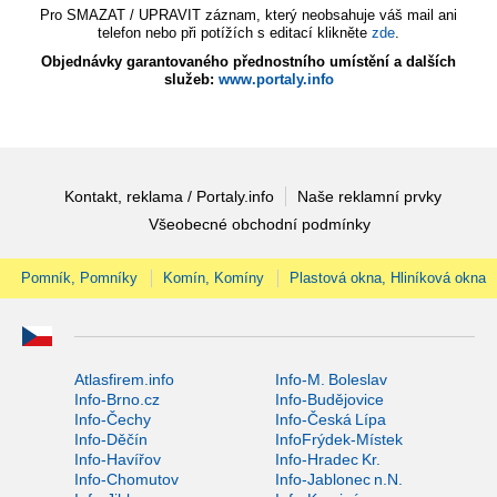
Pro SMAZAT / UPRAVIT záznam, který neobsahuje váš mail ani
telefon nebo při potížích s editací klikněte
zde
.
Objednávky garantovaného přednostního umístění a dalších
služeb:
www.portaly.info
Kontakt, reklama / Portaly.info
Naše reklamní prvky
Všeobecné obchodní podmínky
Pomník, Pomníky
Komín, Komíny
Plastová okna, Hliníková okna
Atlasfirem.info
Info-M. Boleslav
Info-Brno.cz
Info-Budějovice
Info-Čechy
Info-Česká Lípa
Info-Děčín
InfoFrýdek-Místek
Info-Havířov
Info-Hradec Kr.
Info-Chomutov
Info-Jablonec n.N.