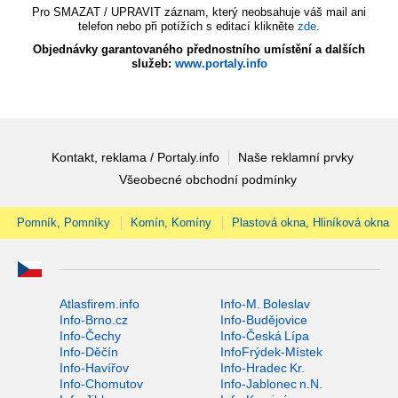
Pro SMAZAT / UPRAVIT záznam, který neobsahuje váš mail ani
telefon nebo při potížích s editací klikněte
zde
.
Objednávky garantovaného přednostního umístění a dalších
služeb:
www.portaly.info
Kontakt, reklama / Portaly.info
Naše reklamní prvky
Všeobecné obchodní podmínky
Pomník, Pomníky
Komín, Komíny
Plastová okna, Hliníková okna
Atlasfirem.info
Info-M. Boleslav
Info-Brno.cz
Info-Budějovice
Info-Čechy
Info-Česká Lípa
Info-Děčín
InfoFrýdek-Místek
Info-Havířov
Info-Hradec Kr.
Info-Chomutov
Info-Jablonec n.N.