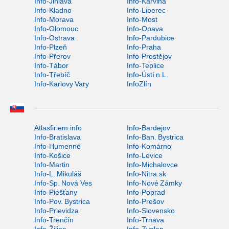
Info-Jihlava
Info-Karviná
Info-Kladno
Info-Liberec
Info-Morava
Info-Most
Info-Olomouc
Info-Opava
Info-Ostrava
Info-Pardubice
Info-Plzeň
Info-Praha
Info-Přerov
Info-Prostějov
Info-Tábor
Info-Teplice
Info-Třebíč
Info-Ústí n.L.
Info-Karlovy Vary
InfoZlín
Atlasfiriem.info
Info-Bardejov
Info-Bratislava
Info-Ban. Bystrica
Info-Humenné
Info-Komárno
Info-Košice
Info-Levice
Info-Martin
Info-Michalovce
Info-L. Mikuláš
Info-Nitra.sk
Info-Sp. Nová Ves
Info-Nové Zámky
Info-Piešťany
Info-Poprad
Info-Pov. Bystrica
Info-Prešov
Info-Prievidza
Info-Slovensko
Info-Trenčín
Info-Trnava