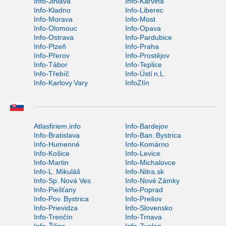
Info-Jihlava
Info-Karviná
Info-Kladno
Info-Liberec
Info-Morava
Info-Most
Info-Olomouc
Info-Opava
Info-Ostrava
Info-Pardubice
Info-Plzeň
Info-Praha
Info-Přerov
Info-Prostějov
Info-Tábor
Info-Teplice
Info-Třebíč
Info-Ústí n.L.
Info-Karlovy Vary
InfoZlín
Atlasfiriem.info
Info-Bardejov
Info-Bratislava
Info-Ban. Bystrica
Info-Humenné
Info-Komárno
Info-Košice
Info-Levice
Info-Martin
Info-Michalovce
Info-L. Mikuláš
Info-Nitra.sk
Info-Sp. Nová Ves
Info-Nové Zámky
Info-Piešťany
Info-Poprad
Info-Pov. Bystrica
Info-Prešov
Info-Prievidza
Info-Slovensko
Info-Trenčín
Info-Trnava