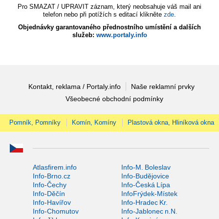
Pro SMAZAT / UPRAVIT záznam, který neobsahuje váš mail ani
telefon nebo při potížích s editací klikněte
zde
.
Objednávky garantovaného přednostního umístění a dalších
služeb:
www.portaly.info
Kontakt, reklama / Portaly.info
Naše reklamní prvky
Všeobecné obchodní podmínky
Pomník, Pomníky
Komín, Komíny
Plastová okna, Hliníková okna
Atlasfirem.info
Info-M. Boleslav
Info-Brno.cz
Info-Budějovice
Info-Čechy
Info-Česká Lípa
Info-Děčín
InfoFrýdek-Místek
Info-Havířov
Info-Hradec Kr.
Info-Chomutov
Info-Jablonec n.N.