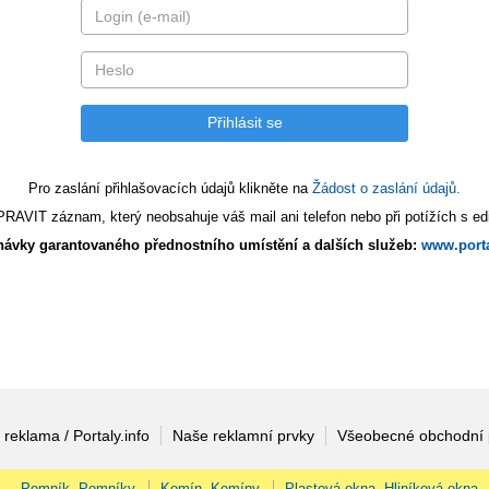
Pro zaslání přihlašovacích údajů klikněte na
Žádost o zaslání údajů.
AVIT záznam, který neobsahuje váš mail ani telefon nebo při potížích s edi
ávky garantovaného přednostního umístění a dalších služeb:
www.porta
 reklama / Portaly.info
Naše reklamní prvky
Všeobecné obchodní
Pomník, Pomníky
Komín, Komíny
Plastová okna, Hliníková okna