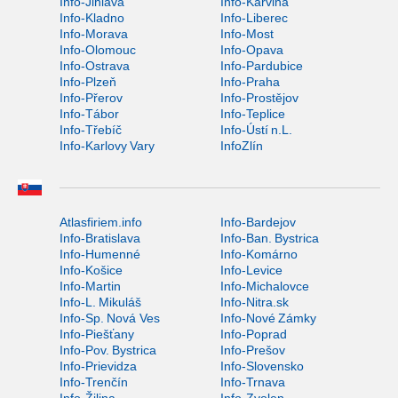
Info-Jihlava
Info-Karviná
Info-Kladno
Info-Liberec
Info-Morava
Info-Most
Info-Olomouc
Info-Opava
Info-Ostrava
Info-Pardubice
Info-Plzeň
Info-Praha
Info-Přerov
Info-Prostějov
Info-Tábor
Info-Teplice
Info-Třebíč
Info-Ústí n.L.
Info-Karlovy Vary
InfoZlín
Atlasfiriem.info
Info-Bardejov
Info-Bratislava
Info-Ban. Bystrica
Info-Humenné
Info-Komárno
Info-Košice
Info-Levice
Info-Martin
Info-Michalovce
Info-L. Mikuláš
Info-Nitra.sk
Info-Sp. Nová Ves
Info-Nové Zámky
Info-Piešťany
Info-Poprad
Info-Pov. Bystrica
Info-Prešov
Info-Prievidza
Info-Slovensko
Info-Trenčín
Info-Trnava