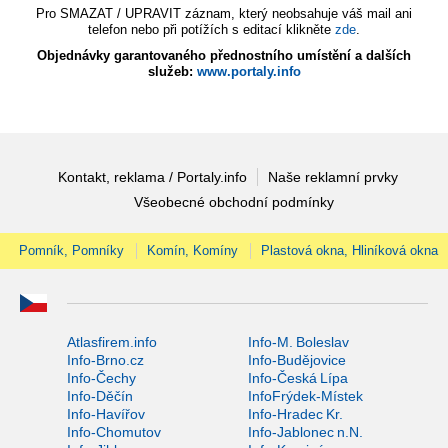
Pro SMAZAT / UPRAVIT záznam, který neobsahuje váš mail ani
telefon nebo při potížích s editací klikněte
zde
.
Objednávky garantovaného přednostního umístění a dalších
služeb:
www.portaly.info
Kontakt, reklama / Portaly.info
Naše reklamní prvky
Všeobecné obchodní podmínky
Pomník, Pomníky
Komín, Komíny
Plastová okna, Hliníková okna
Atlasfirem.info
Info-M. Boleslav
Info-Brno.cz
Info-Budějovice
Info-Čechy
Info-Česká Lípa
Info-Děčín
InfoFrýdek-Místek
Info-Havířov
Info-Hradec Kr.
Info-Chomutov
Info-Jablonec n.N.