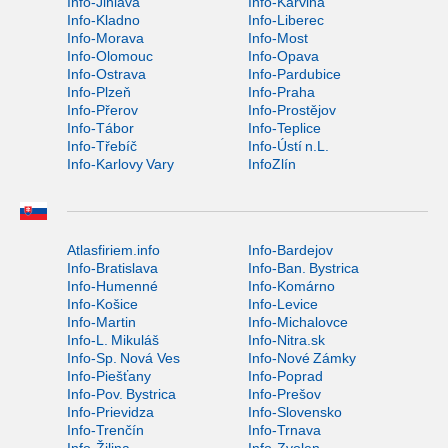
Info-Jihlava
Info-Karviná
Info-Kladno
Info-Liberec
Info-Morava
Info-Most
Info-Olomouc
Info-Opava
Info-Ostrava
Info-Pardubice
Info-Plzeň
Info-Praha
Info-Přerov
Info-Prostějov
Info-Tábor
Info-Teplice
Info-Třebíč
Info-Ústí n.L.
Info-Karlovy Vary
InfoZlín
Atlasfiriem.info
Info-Bardejov
Info-Bratislava
Info-Ban. Bystrica
Info-Humenné
Info-Komárno
Info-Košice
Info-Levice
Info-Martin
Info-Michalovce
Info-L. Mikuláš
Info-Nitra.sk
Info-Sp. Nová Ves
Info-Nové Zámky
Info-Piešťany
Info-Poprad
Info-Pov. Bystrica
Info-Prešov
Info-Prievidza
Info-Slovensko
Info-Trenčín
Info-Trnava