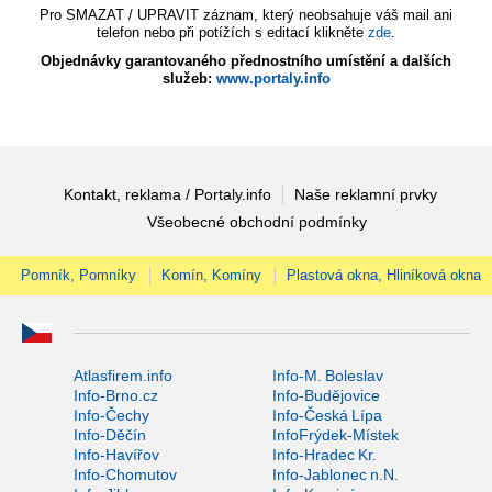
Pro SMAZAT / UPRAVIT záznam, který neobsahuje váš mail ani
telefon nebo při potížích s editací klikněte
zde
.
Objednávky garantovaného přednostního umístění a dalších
služeb:
www.portaly.info
Kontakt, reklama / Portaly.info
Naše reklamní prvky
Všeobecné obchodní podmínky
Pomník, Pomníky
Komín, Komíny
Plastová okna, Hliníková okna
Atlasfirem.info
Info-M. Boleslav
Info-Brno.cz
Info-Budějovice
Info-Čechy
Info-Česká Lípa
Info-Děčín
InfoFrýdek-Místek
Info-Havířov
Info-Hradec Kr.
Info-Chomutov
Info-Jablonec n.N.