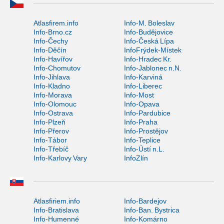
Atlasfirem.info
Info-M. Boleslav
Info-Brno.cz
Info-Budějovice
Info-Čechy
Info-Česká Lípa
Info-Děčín
InfoFrýdek-Místek
Info-Havířov
Info-Hradec Kr.
Info-Chomutov
Info-Jablonec n.N.
Info-Jihlava
Info-Karviná
Info-Kladno
Info-Liberec
Info-Morava
Info-Most
Info-Olomouc
Info-Opava
Info-Ostrava
Info-Pardubice
Info-Plzeň
Info-Praha
Info-Přerov
Info-Prostějov
Info-Tábor
Info-Teplice
Info-Třebíč
Info-Ústí n.L.
Info-Karlovy Vary
InfoZlín
Atlasfiriem.info
Info-Bardejov
Info-Bratislava
Info-Ban. Bystrica
Info-Humenné
Info-Komárno